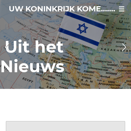
Ga
UW KONINKRIJK KOME.......
direct
naar
de
hoofdinhoud
Uit het
Nieuws