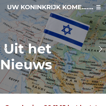
Ga
UW KONINKRIJK KOME.......
direct
naar
de
hoofdinhoud
Uit het
Nieuws