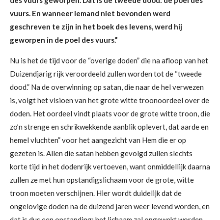
vuurs.
En wanneer iemand niet bevonden werd
geschreven te zijn in het boek des levens, werd hij
geworpen in de poel des vuurs.
”
Nu is het de tijd voor de “overige doden” die na afloop van het
Duizendjarig rijk veroordeeld zullen worden tot de “tweede
dood.” Na de overwinning op satan, die naar de hel verwezen
is, volgt het visioen van het grote witte troonoordeel over de
doden. Het oordeel vindt plaats voor de grote witte troon, die
zo’n strenge en schrikwekkende aanblik oplevert, dat aarde en
hemel vluchten” voor het aangezicht van Hem die er op
gezeten is. Allen die satan hebben gevolgd zullen slechts
korte tijd in het dodenrijk vertoeven, want onmiddellijk daarna
zullen ze met hun opstandigslichaam voor de grote, witte
troon moeten verschijnen. Hier wordt duidelijk dat de
ongelovige doden na de duizend jaren weer levend worden, en
dat is dus een opstanding: het lichaam zal opgewekt worden,