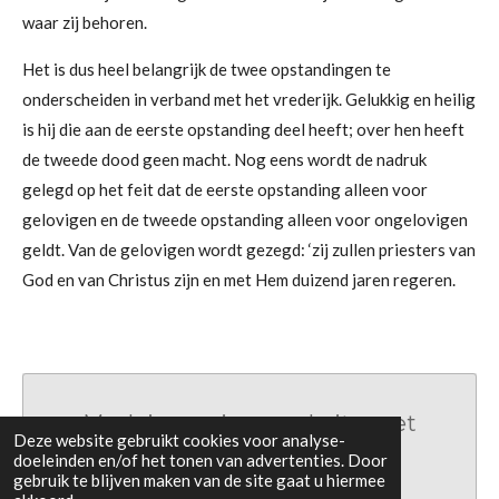
waar zij behoren.
Het is dus heel belangrijk de twee opstandingen te
onderscheiden in verband met het vrederijk. Gelukkig en heilig
is hij die aan de eerste opstanding deel heeft; over hen heeft
de tweede dood geen macht. Nog eens wordt de nadruk
gelegd op het feit dat de eerste opstanding alleen voor
gelovigen en de tweede opstanding alleen voor ongelovigen
geldt. Van de gelovigen wordt gezegd: ‘zij zullen priesters van
God en van Christus zijn en met Hem duizend jaren regeren.
Maak jouw eigen website met
Deze website gebruikt cookies voor analyse-
JouwWeb
doeleinden en/of het tonen van advertenties. Door
gebruik te blijven maken van de site gaat u hiermee