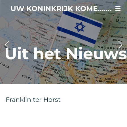
Ga
UW KONINKRIJK KOME.......
direct
naar
de
hoofdinhoud
Uit het Nieuws
Franklin ter Horst