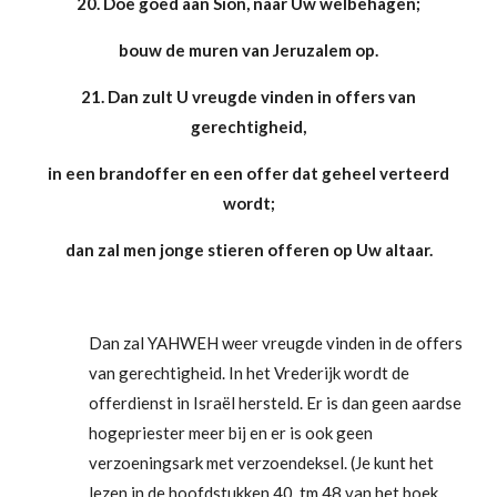
20.
Doe goed aan Sion, naar Uw welbehagen;
bouw de muren van Jeruzalem op.
21.
Dan zult U vreugde vinden in offers van
gerechtigheid,
in
een brandoffer en een offer dat geheel verteerd
wordt;
dan zal men jonge stieren offeren op Uw altaar.
Dan zal YAHWEH weer vreugde vinden in de offers
van gerechtigheid. In het Vrederijk wordt de
offerdienst in Israël hersteld. Er is dan geen aardse
hogepriester meer bij en er is ook geen
verzoeningsark met verzoendeksel. (Je kunt het
lezen in de hoofdstukken 40 tm 48 van het boek