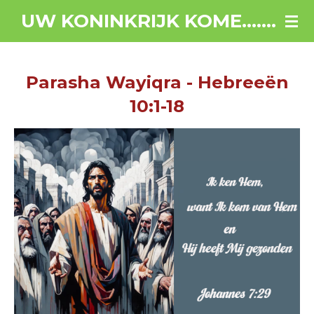
Ga
UW KONINKRIJK KOME.......
direct
naar
de
Parasha Wayiqra - Hebreeën
hoofdinhoud
10:1-18