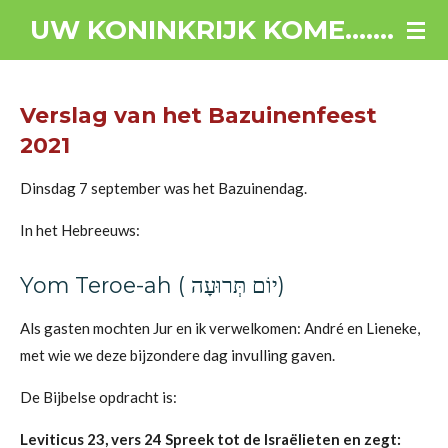
Ga
UW KONINKRIJK KOME.......
direct
naar
de
Verslag van het Bazuinenfeest
hoofdinhoud
2021
Dinsdag 7 september was het Bazuinendag.
In het Hebreeuws:
Yom Teroe-ah ( יוֹם תְּרוּעָה‎)
Als gasten mochten Jur en ik verwelkomen: André en Lieneke,
met wie we deze bijzondere dag invulling gaven.
De Bijbelse opdracht is:
Leviticus 23
, vers 24 Spreek tot de Israëlieten en zegt: