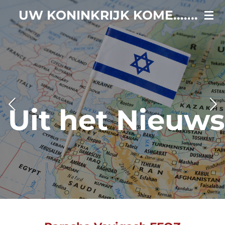
Ga
UW KONINKRIJK KOME.......
direct
naar
de
hoofdinhoud
Uit het Nieuws