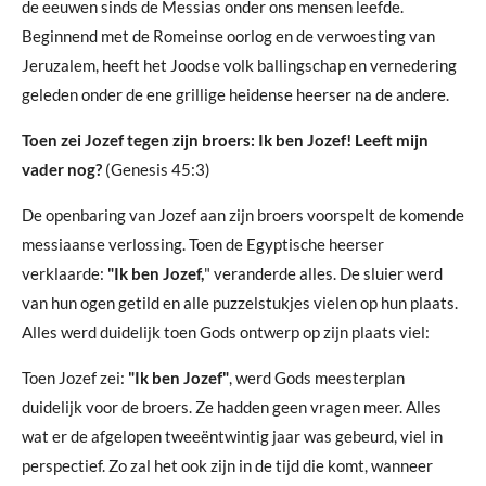
de eeuwen sinds de Messias onder ons mensen leefde.
Beginnend met de Romeinse oorlog en de verwoesting van
Jeruzalem, heeft het Joodse volk ballingschap en vernedering
geleden onder de ene grillige heidense heerser na de andere.
Toen zei Jozef tegen zijn broers: Ik ben Jozef! Leeft mijn
vader nog?
(Genesis 45:3)
De openbaring van Jozef aan zijn broers voorspelt de komende
messiaanse verlossing. Toen de Egyptische heerser
verklaarde:
"Ik ben Jozef,
" veranderde alles. De sluier werd
van hun ogen getild en alle puzzelstukjes vielen op hun plaats.
Alles werd duidelijk toen Gods ontwerp op zijn plaats viel:
Toen Jozef zei:
"Ik ben Jozef"
, werd Gods meesterplan
duidelijk voor de broers. Ze hadden geen vragen meer. Alles
wat er de afgelopen tweeëntwintig jaar was gebeurd, viel in
perspectief. Zo zal het ook zijn in de tijd die komt, wanneer