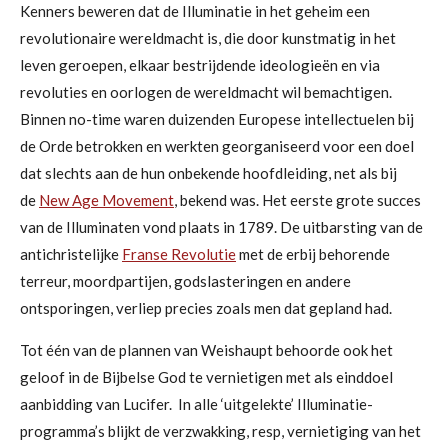
Kenners beweren dat de Illuminatie in het geheim een
revolutionaire wereldmacht is, die door kunstmatig in het
leven geroepen, elkaar bestrijdende ideologieën en via
revoluties en oorlogen de wereldmacht wil bemachtigen.
Binnen no-time waren duizenden Europese intellectuelen bij
de Orde betrokken en werkten georganiseerd voor een doel
dat slechts aan de hun onbekende hoofdleiding, net als bij
de
New Age Movement
, bekend was. Het eerste grote succes
van de Illuminaten vond plaats in 1789. De uitbarsting van de
antichristelijke
Franse Revolutie
met de erbij behorende
terreur, moordpartijen, godslasteringen en andere
ontsporingen, verliep precies zoals men dat gepland had.
Tot één van de plannen van Weishaupt behoorde ook het
geloof in de Bijbelse God te vernietigen met als einddoel
aanbidding van Lucifer. In alle ‘uitgelekte’ Illuminatie-
programma’s blijkt de verzwakking, resp, vernietiging van het