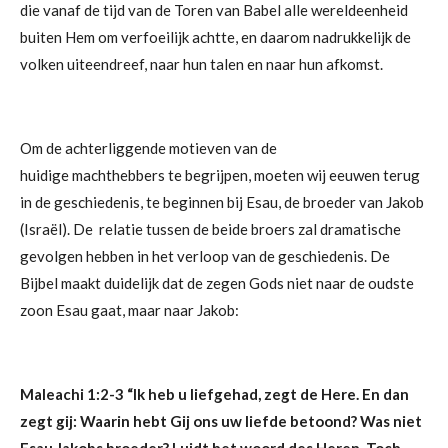
die vanaf de tijd van de Toren van Babel alle wereldeenheid
buiten Hem om verfoeilijk achtte, en daarom nadrukkelijk de
volken uiteendreef, naar hun talen en naar hun afkomst.
Om de achterliggende motieven van de
huidige
machthebbers
te begrijpen, moeten wij eeuwen terug
in de geschiedenis, te beginnen bij Esau, de broeder van Jakob
(Israël). De
relatie tussen de beide broers zal dramatische
gevolgen hebben in het verloop van de geschiedenis. De
Bijbel maakt duidelijk dat
de zegen Gods niet naar de oudste
zoon Esau gaat, maar naar Jakob:
Maleachi 1:2-3
“Ik heb u liefgehad, zegt de Here. En dan
zegt gij: Waarin hebt Gij ons uw liefde betoond? Was niet
Esau Jakobs broeder? Luidt het woord des Heren. Toch