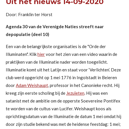
Uit het nieuws 14-09-2020
Door: Franklin ter Horst
Agenda 30 van de Verenigde Naties streeft naar
depopulatie (deel 10)
Een van de belangrijkste organisaties is de "Orde der
Illuminaten". Klik
hier
voor het zien van een video waarin de
praktijken van de Illuminatie nader worden toegelicht.
Illuminatie komt uit het Latijn en staat voor ‘Verlichten’. Deze
club werd opgericht op 1 mei
1776 in
Ingolstadt in Beieren
door
Adam Weishaupt
, professor in het Canonieke recht. Hij
kreeg zijn eerste scholing bij de
Jezuïeten
. Hij was een
satanist met de ambitie om de opperste Soevereine Pontifex
te worden van de cultus van Lucifer. Weishaupt koos als
oprichtingsdatum van de Illuminatie de datum 1 mei omdat hij
door zijn studie bekend was met de heidense feestdag: 1 mei;