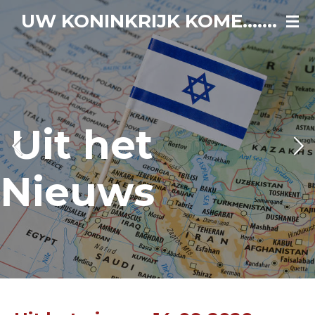
Ga
UW KONINKRIJK KOME.......
direct
naar
de
hoofdinhoud
om
het
uws