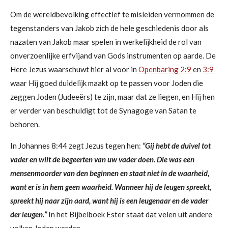
Om de wereldbevolking effectief te misleiden vermommen de
tegenstanders van Jakob zich de hele geschiedenis door als
nazaten van Jakob maar spelen in werkelijkheid de rol van
onverzoenlijke erfvijand van Gods instrumenten op aarde. De
Here Jezus waarschuwt hier al voor in
Openbaring 2:9
en
3:9
waar Hij
goed duidelijk maakt op te passen voor Joden die
zeggen Joden (Judeeërs) te zijn, maar dat ze liegen, en Hij hen
er verder van beschuldigt tot de Synagoge van Satan te
behoren.
In Johannes 8:44 zegt Jezus tegen hen:
“Gij hebt de duivel tot
vader en wilt de begeerten van uw vader doen. Die was een
mensenmoorder van den beginnen en staat niet in de waarheid,
want er is in hem geen waarheid. Wanneer hij de leugen spreekt,
spreekt hij naar zijn aard, want hij is een leugenaar en de vader
der leugen.”
In het Bijbelboek Ester staat dat velen uit andere
volken Joden werden.