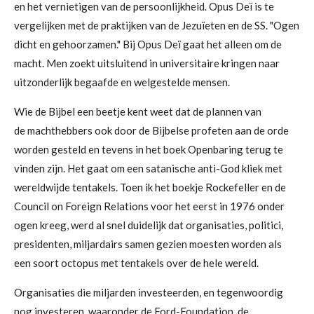
en het vernietigen van de persoonlijkheid. Opus Deï is te
vergelijken met de praktijken van de Jezuïeten en de SS.
"Ogen
dicht en gehoorzamen."
Bij Opus Deï gaat het alleen om de
macht. Men zoekt uitsluitend in universitaire kringen naar
uitzonderlijk begaafde en welgestelde mensen.
Wie de Bijbel een beetje kent weet dat de plannen van
de
machthebbers
ook door de Bijbelse profeten aan de orde
worden gesteld en tevens in het boek Openbaring terug te
vinden zijn. Het gaat
om een satanische anti-God kliek met
wereldwijde tentakels. Toen ik het boekje Rockefeller en de
Council on Foreign Relations voor het eerst in 1976 onder
ogen kreeg, werd al snel duidelijk dat organisaties, politici,
presidenten, miljardairs samen gezien moesten worden als
een soort octopus met tentakels over de hele wereld.
Organisaties die miljarden investeerden, en tegenwoordig
nog investeren, waaronder de Ford-Foundation, de