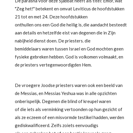
De parasha voor deze Sjabbat heeft als titel: Emor, wat
"Zeg het!" betekent en omvat Leviticus de hoofdstukken
21 tot en met 24. Deze hoofdstukken
onthullen ons een God die heilig is, die aandacht besteedt
aan details en hetzelfde eist van degenen die in Zijn
nabijheid dienst doen. De priesters. die
bemiddelaars waren tussen Israel en God mochten geen
fysieke gebreken hebben. God is volkomen volmaakt, en
de priesters vertegenwoordigden Hem.
De vroegere Joodse priesters waren ook een beeld van
de Messias, en Messias Yeshua was in alle opzichten
onberispelijk. Degenen die blind of kreupel waren
of die iets als verminking vertoonden op hun gezicht of
als ze eczeem of een misvormde testikel hadden, werden
gediskwalificeerd. Zelfs zoiets eenvoudigs