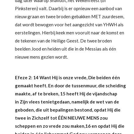
dag later waarop Shavuot, het Wekenfeest (of
Pinksteren) valt. Daarbij is er opnieuw een aanbod van
nieuw graan en twee broden gebakken MET zuurdesem,
dat wordt bewogen voor het aangezicht van YHWH als
eerstelingen. Hierbij keek men vooruit naar de komst en
de tekenen van de Heilige Geest. De twee broden
beelden Jood en heiden uit die in de Messias als één
nieuwe mens gezien wordt.
Efeze 2: 14 Want Hij is onze vrede, Die beiden één
gemaakt heeft. En door de tussenmuur, die scheiding
maakte, af te breken, 15 heeft Hij de vijandschap
in Zijn vlees tenietgedaan, namelijk de wet van de
geboden, die uit bepalingen bestond, opdat Hij die
twee in Zichzelf tot ÉÉN NIEUWE MENS zou
scheppen en zo vrede zou maken,16 en opdat Hij die
beiden in één lichaammet God zou verzoenen door