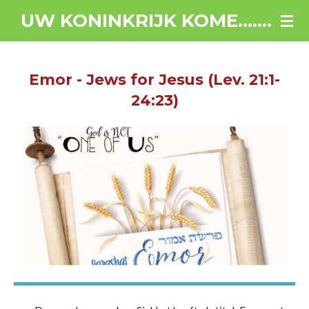
Ga
UW KONINKRIJK KOME.......
direct
naar
de
Emor - Jews for Jesus (Lev. 21:1-
hoofdinhoud
24:23)