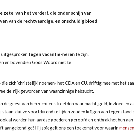
e zetel van het verderf,
die onder schijn van
leven van de rechtvaardige, en onschuldig bloed
jk uitgesproken
tegen vacantie-neren
te zijn.
tten en bovendien Gods Woord niet te
 die zich
‘christelijk’
noemen- het CDA en CU, driftig mee met het s
 weelde, rijk geworden van waanzinnige hebzucht.
de geest van hebzucht en streefden naar macht, geld, invloed en aa
 staan, dat ze voortdurend te lijden zouden krijgen van tegenstand
, ook al werden hun aardse goederen geroofd en ontbrak het hun aan a
eft aangekondigd!
Hij spiegelt ons een toekomst voor waarin
mensen 