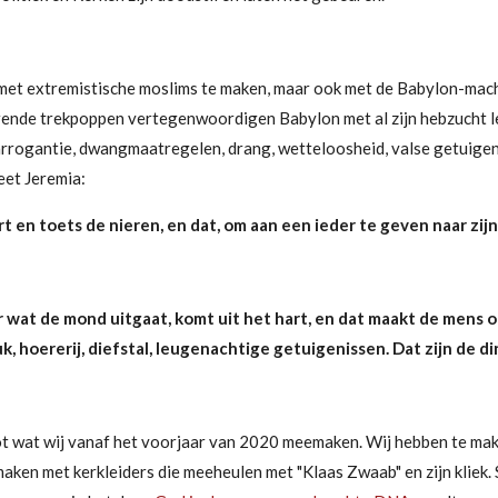
 met extremistische moslims te maken, maar ook met de Babylon-mach
erende trekpoppen vertegenwoordigen Babylon met al zijn hebzucht 
, arrogantie, dwangmaatregelen, drang, wetteloosheid, valse getuige
eet Jeremia:
rt en toets de nieren, en dat, om aan een ieder te geven naar zij
 wat de mond uitgaat, komt uit het hart, en dat maakt de mens o
, hoererij, diefstal, leugenachtige getuigenissen. Dat zijn de 
 tot wat wij vanaf het voorjaar van 2020 meemaken. Wij hebben te m
ken met kerkleiders die meeheulen met "Klaas Zwaab" en zijn kliek.