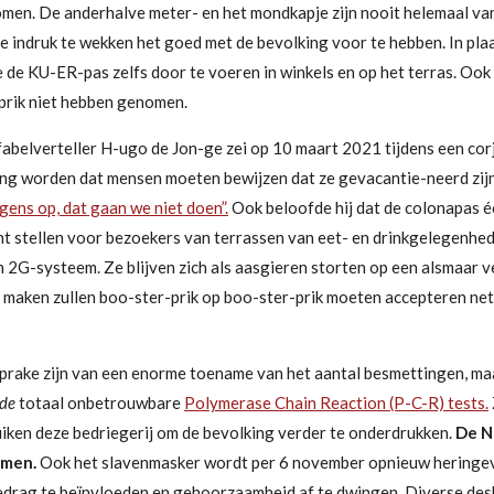
omen.
De
anderhalve meter- en het mondkapje zijn nooit helemaal v
e indruk te wekken het goed met de bevolking voor te hebben. In pla
de KU-ER-pas zelfs door te voeren in winkels en op het terras. Ook
fprik niet hebben genomen.
fabelverteller
H-ugo de Jon-ge zei
op 10 maart 2021 tijdens een corj
ing worden dat mensen moeten bewijzen dat ze gevacantie-neerd zijn. 
ens op, dat gaan we niet doen”.
Ook beloofde hij dat de colonapas éch
t stellen voor bezoekers van terrassen van eet- en drinkgelegenhed
n 2G-systeem.
Ze
blijven zich als aasgieren storten op een alsmaar 
en maken zullen boo-ster-prik op boo-ster-prik moeten accepteren net
sprake zijn van een enorme toename van het aantal besmettingen, ma
 de
totaal onbetrouwbare
Polymerase Chain Reaction (P-C-R) tests.
iken deze bedriegerij om de bevolking verder te onderdrukken.
De N
omen.
Ook het
slavenmasker wordt per 6 november opnieuw heringev
edrag te beïnvloeden
en gehoorzaamheid af te dwingen. D
iverse de