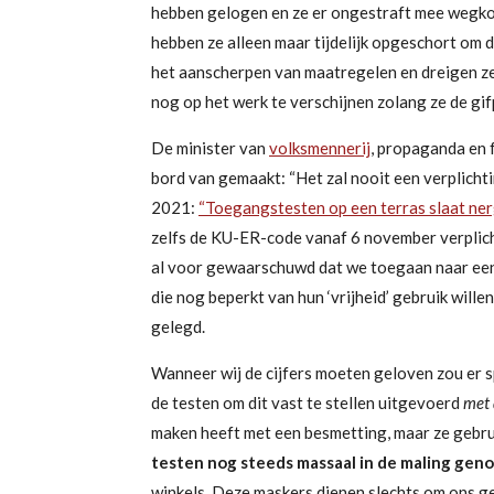
hebben gelogen en ze er ongestraft mee wegk
hebben ze alleen maar tijdelijk opgeschort om d
het aanscherpen van maatregelen en dreigen ze 
nog op het werk te verschijnen zolang ze de gi
De minister van
volksmennerij
, propaganda en 
bord van gemaakt:
“Het zal nooit een verplicht
2021:
“Toegangstesten op een terras slaat nerg
zelfs de KU-ER-code vanaf 6 november verplich
al voor gewaarschuwd dat we toegaan naar ee
die nog beperkt van hun ‘vrijheid’ gebruik will
gelegd.
Wanneer wij de cijfers moeten geloven
zou er 
de testen om dit vast te stellen uitgevoerd
met
maken heeft met een besmetting
,
maar ze gebru
testen nog steeds massaal in de maling gen
winkels. Deze maskers dienen slechts om ons g