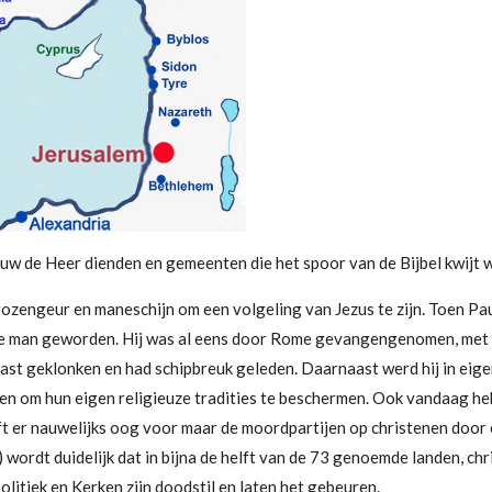
rouw de Heer dienden en gemeenten die het spoor van de Bijbel kwijt 
 rozengeur en maneschijn om een volgeling van Jezus te zijn. Toen Pa
rde man geworden. Hij was al eens door Rome gevangengenomen, met 
vast geklonken en had schipbreuk geleden. Daarnaast werd hij in ei
gen om hun eigen religieuze tradities te beschermen. Ook vandaag h
t er nauwelijks oog voor maar de moordpartijen op christenen door 
 wordt duidelijk dat in bijna de helft van de 73 genoemde landen, c
itiek en Kerken zijn doodstil en laten het gebeuren.