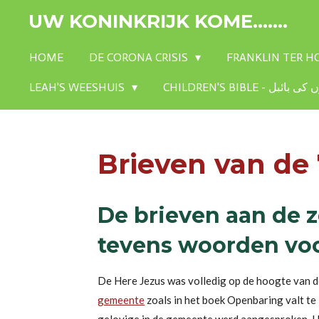
Ga
UW KONINKRIJK KOME.......
direct
naar
HOME
DE CORONA CRISIS
FRANKLIN TER 
de
LEAH'S WEESHUIS
hoofdinhoud
Brieven van de
De brieven aan de 
tevens woorden vo
De Here
Jezus was volledig op de hoogte van 
gemeente
zoals in het boek Openbaring valt te 