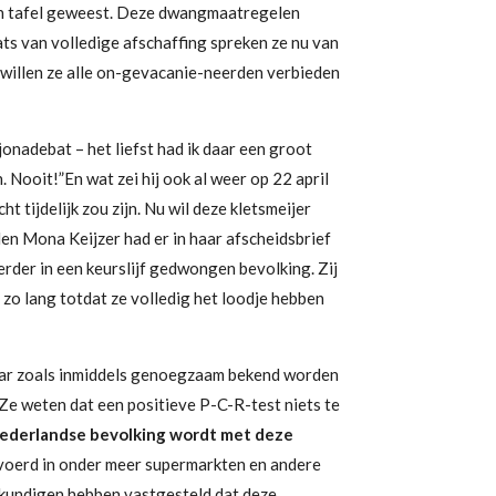
an tafel geweest. Deze dwangmaatregelen
ats van volledige afschaffing spreken ze nu van
willen ze
alle on-gevacanie-neerden verbieden
onadebat – het liefst had ik daar een groot
Nooit!”En wat zei hij ook al weer op 22 april
t tijdelijk zou zijn. Nu wil deze kletsmeijer
en Mona Keijzer had er in haar afscheidsbrief
verder in een keurslijf gedwongen bevolking.
Zij
 zo lang totdat ze volledig het loodje hebben
ar zoals
inmiddels
genoegzaam bekend worden
Ze
weten dat een positieve P-C-R-test niets te
ederlandse bevolking wordt met deze
oerd in onder meer supermarkten en andere
skundigen hebben vastgesteld dat deze