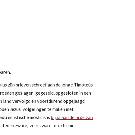
waren.
ulus zijn brieven schreef aan de jonge Timoteüs
roeden geslagen, gegeseld, opgesloten in een
gen land vervolgd en voortdurend opgejaagd
ebben
Jezus’ volgelingen te maken met
extremistische moslims is
bijna aan de orde van
hristenen zware, zeer zware of extreme