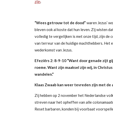
zijn
.
“Wees getrouw tot de dood”
waren Jezus’ w
bleven ook al koste dat hun leven. Zij wisten
volledig te vergelijken is met onze tijd, zijn d
van terreur van de huidige machthebbers.
Het e
wederkomst van Jezus.
Efeziërs 2: 8-9-10
“
Want door genade zijt
gi
roeme. Want zijn maaksel zijn wij, in Chris
wandelen.
”
Klaas Zwaab kan weer tevreden zijn met de
Zij hebben op 2 november het Nederlandse volk
streven naar het opheffen van alle colonamaat
Reset barbaren, konden bij voorbaat voorspell