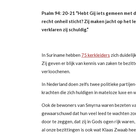
Psalm 94: 20-21
“
Hebt Gij iets gemeen met d
recht onheil
sticht? Zij maken jacht op het 
verklaren zij schuldig.”
In Suriname hebben
75 kerkleiders
zich duideli
Zij
geven
er blijk van kennis van zaken te bezi
verloochenen.
In Nederland doen zelfs twee politieke partijen-
krachten die zich huldigen in mateloze luxe en
Ook de bewoners van Smyrna waren bezeten van 
gewaarschuwd dat hun veel leed te wachten zou
door te zeggen, dat zij in Gods ogen rijk waren
al onze bezittingen is ook wat Klaas Zwaab he