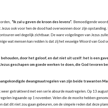
oorden,
“Ik zal u geven de kroon des levens”.
Bemoedigende woorde
 dat Jezus ook voor hen de dood had overwonnen door zijn opstandin
e contouren wel degelijk zichtbaar. De ware volgelingen van Jezus zull
nige wat mensen kan redden is dat zij het eeuwige Woord van God s
j
behouden, door het geloof, en dat niet uit uzelf: het is een ga
tus Jezus geschapen om goede werken te doen, die God tevoren be
 aangekondigde dwangmaatregelen van zijn beide trawanten Mar
 weer getrakteerd met een serie absurde maatregelen. Op 13 augustu
regelen
ingaande
op 1 november. Velen die de moeite hebben genomen
en dat dit niet zou gaan gebeuren, om de simpele reden dat deze pla