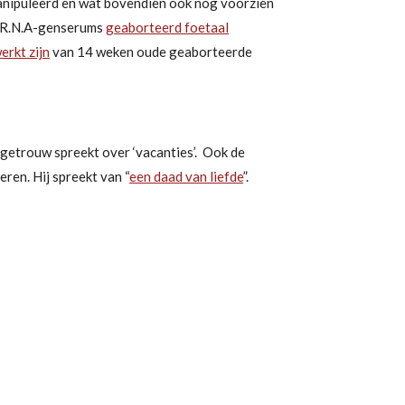
nipuleerd en wat bovendien ook nog voorzien
m-R.N.A-genserums
geaborteerd foetaal
erkt zijn
van 14 weken oude geaborteerde
sgetrouw spreekt over ‘vacanties’. Ook de
ren. Hij spreekt van “
een daad van liefde
”.