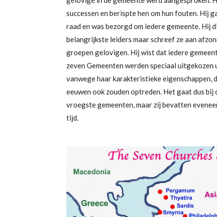
gelovige in de gemeente werd aangesproken. H
successen en berispte hen om hun fouten. Hij ga
raad en was bezorgd om iedere gemeente. Hij di
belangrijkste leiders maar schreef ze aan afzon
groepen gelovigen. Hij wist dat iedere gemeent
zeven Gemeenten werden speciaal uitgekozen u
vanwege haar karakteristieke eigenschappen, d
eeuwen ook zouden optreden. Het gaat dus bij d
vroegste gemeenten, maar zij bevatten eveneen
tijd.