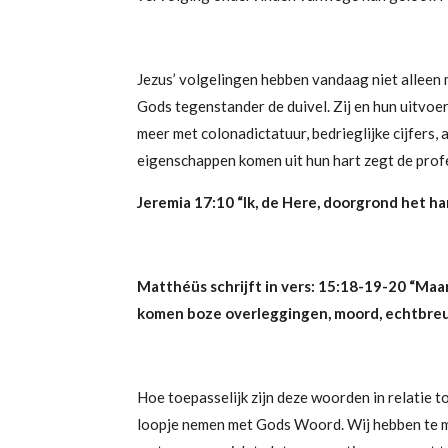
Jezus’ volgelingen hebben vandaag niet alleen
Gods tegenstander de duivel. Zij en hun uitvo
meer met colonadictatuur, bedrieglijke cijfers
eigenschappen komen uit hun hart zegt de prof
Jeremia 17:10 “
Ik, de Here, doorgrond het ha
Matthéüs schrijft in vers:
15:18-19-20 “
Maar
komen
boze
overleggingen, moord, echtbreuk
Hoe toepasselijk
zijn deze woorden in relatie
loopje nemen met Gods Woord. Wij hebben te ma