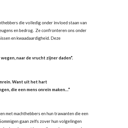
thebbers die volledig onder invloed staan
van
leugens en bedrog. Ze confronteren ons onder
nissen en
kwaadaardigheid. Deze
n wegen, naar de vrucht zijner daden”.
nrein. Want uit het hart
dingen, die een mens onrein maken…”
aken met machthebbers en hun trawanten die een
Sommigen gaan zelfs zover hun volgelingen