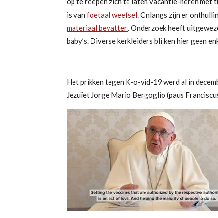
op
te
roepen zich te laten vacantie-neren met
t
is van
foetaal weefsel.
Onlangs zijn er onthull
materiaal bevatten
. Onderzoek heeft uitgewezen
baby’s. Diverse kerkleiders blijken hier geen e
Het prikken tegen K-o-vid-19 werd al in dece
Jezuïet Jorge Mario Bergoglio (paus Franciscu