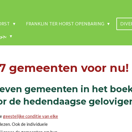
HORST
FRANKLIN TER HORST OPENBARING
DIVE
CHILDREN'S BIBLE - بچوں کی بائبل
 7 gemeenten voor nu!
zeven gemeenten in het boek
or de hedendaagse gelovige
de
geestelijke conditie van elke
lezen. Ook de individuele