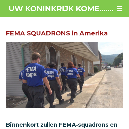
Ga
UW KONINKRIJK KOME.......
direct
naar
de
FEMA SQUADRONS in Amerika
hoofdinhoud
Binnenkort zullen FEMA-squadrons en