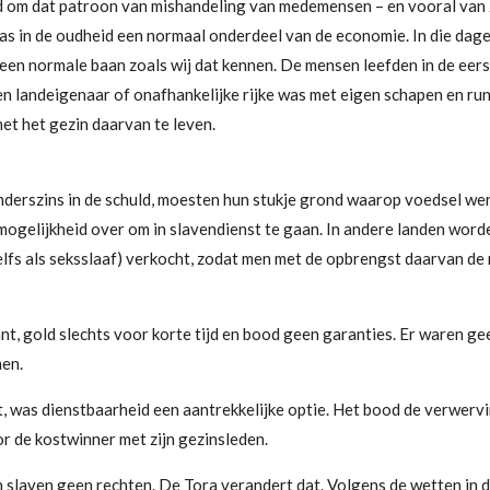
ld om dat patroon van mishandeling van medemensen – en vooral van 
 was in de oudheid een normaal onderdeel van de economie. In die dag
en normale baan zoals wij dat kennen. De mensen leefden in de eer
een landeigenaar of onafhankelijke rijke was met eigen schapen en ru
et het gezin daarvan te leven.
derszins in de schuld, moesten hun stukje grond waarop voedsel we
ogelijkheid over om in slavendienst te gaan. In andere landen word
elfs als seksslaaf) verkocht, zodat men met de opbrengst daarvan de 
nt, gold slechts voor korte tijd en bood geen garanties. Er waren ge
en.
t, was dienstbaarheid een aantrekkelijke optie. Het bood de verwerv
r de kostwinner met zijn gezinsleden.
 slaven geen rechten. De Tora verandert dat. Volgens de wetten in 