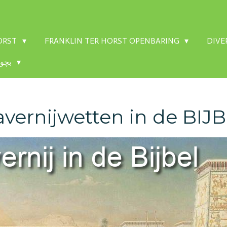
HORST
FRANKLIN TER HORST OPENBARING
DIVE
CHILDREN'S BIBLE - بچوں کی بائبل
avernijwetten in de BIJ