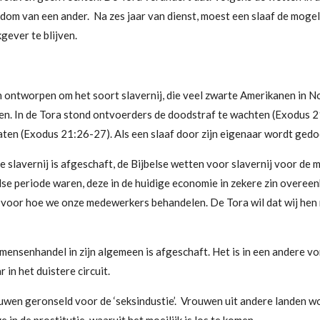
ndom van een ander. Na zes jaar van dienst, moest een slaaf de mogel
gever te blijven.
n ontworpen om het soort slavernij, die veel zwarte Amerikanen in
. In de Tora stond ontvoerders de doodstraf te wachten (Exodus 21:
laten (Exodus 21:26-27). Als een slaaf door zijn eigenaar wordt ged
 slavernij is afgeschaft, de Bijbelse wetten voor slavernij voor de m
lse periode waren, deze in de huidige economie in zekere zin overee
 voor hoe we onze medewerkers behandelen. De Tora wil dat wij hen 
 mensenhandel in zijn algemeen is afgeschaft. Het is in een andere 
r in het duistere circuit.
rouwen geronseld voor de ‘seksindustie’. Vrouwen uit andere landen 
 in de prostitutie, waaruit het moeilijk is los te komen.