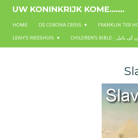
Ga
UW KONINKRIJK KOME.......
direct
naar
HOME
DE CORONA CRISIS
FRANKLIN TER 
de
LEAH'S WEESHUIS
hoofdinhoud
Sl