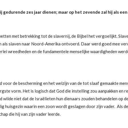
ij gedurende zes jaar dienen; maar op het zevende zal hij als een
etten met betrekking tot de slavernij, de Bijbel het vergoelijkt. Sla
n als slaven naar Noord-Amerika ontvoerd. Daar werd goed mee ver
lerlei wreedheden en de fundamentele menselijke waardigheden wer
d voor de bescherming en het welzijn van de tot slaaf gemaakte mens
rgste vorm. Het is logisch dat God die instelling zou aanpakken en
 wilde niet dat de Israëlieten hun dienaars zouden behandelen op d
huisgezin waarin een zoon wordt geslagen door zijn vader. Als de j
hap die hij van zijn vader leerde.