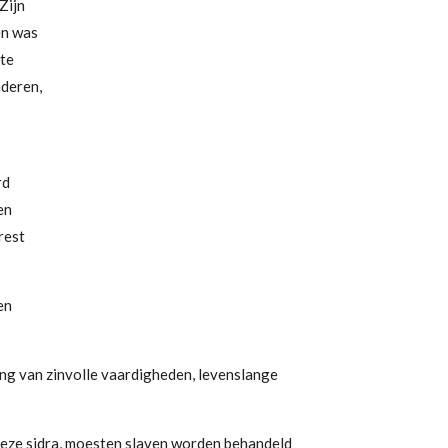
Zijn
en was
ste
nderen,
rd
en
rest
en
ing van zinvolle vaardigheden, levenslange
deze sidra, moesten slaven worden behandeld